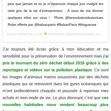
plus que jamais et où je m’épanouis chaque jour malgré les
ciels gris de la vie d’entrepreneur. . À vous de me donner
quelques infos sur vous ! . Photo @larevolutiondestortues
Robe offerte par @balzacparis #BalzacParis #blogueuse
A post shared by
Lucie
Paimblanc
(@jedeviensecolo) on
Apr 11
J’ai toujours été écolo grâce à mon éducation et ma
sensibilité pour la préservation de l’environnement mais
j’ai
pris le tournant du zéro déchet début 2016 grâce à des
reportages et vidéos sur la pollution plastique
. Ce sont
les images d’animaux marins assassinés par des déchets
plastiques qui se retrouvent dans les gyres océaniques qui
m’ont profondément choquée et poussée à repenser mes
achats et mon mode de vie. Le plus étonnant, c’est que
ces
nouvelles habitudes nous rendent beaucoup plus