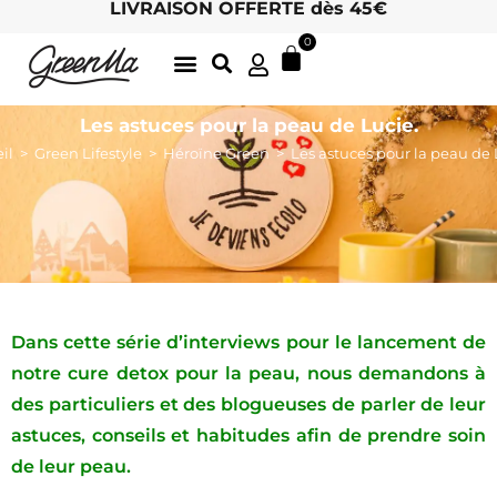
LIVRAISON OFFERTE dès 45€
0
LATTE GOURMANDS & MATCHA
DÉLICIEUSES INFUSIONS BIO, ICI
THÉS BIO EN FEUILLES
ARCHIVES D’ÉTÉ
LE CHARME DES MOTS 🖋
HOTEL / RETAIL : DEVENEZ REVENDEUR !
Les astuces pour la peau de Lucie.
il
>
Green Lifestyle
>
Héroïne Green
>
Les astuces pour la peau de 
Dans cette série d’interviews pour le lancement de
notre cure detox pour la peau, nous demandons à
des particuliers et des blogueuses de parler de leur
astuces, conseils et habitudes afin de prendre soin
de leur peau.