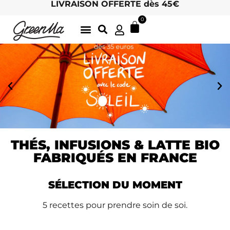
LIVRAISON OFFERTE dès 45€
0
LATTE GOURMANDS & MATCHA
DÉLICIEUSES INFUSIONS BIO, ICI
THÉS BIO EN FEUILLES
ARCHIVES D’ÉTÉ
LE CHARME DES MOTS 🖋
HOTEL / RETAIL : DEVENEZ REVENDEUR !
THÉS, INFUSIONS & LATTE BIO
FABRIQUÉS EN FRANCE
SÉLECTION DU MOMENT
5 recettes pour prendre soin de soi.