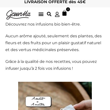
LIVRAISON OFFERTE dès 45€
0
LATTE GOURMANDS & MATCHA
DÉLICIEUSES INFUSIONS BIO, ICI
THÉS BIO EN FEUILLES
ARCHIVES D’ÉTÉ
LE CHARME DES MOTS 🖋
HOTEL / RETAIL : DEVENEZ REVENDEUR !
Découvrez nos infusions bio bien-être.
Aucun arôme ajouté, seulement des plantes, des
fleurs et des fruits pour un plaisir gustatif naturel
et des vertus médicinales préservées.
Grâce à la qualité de nos recettes, vous pouvez
infuser jusqu’à 2 fois vos infusions !