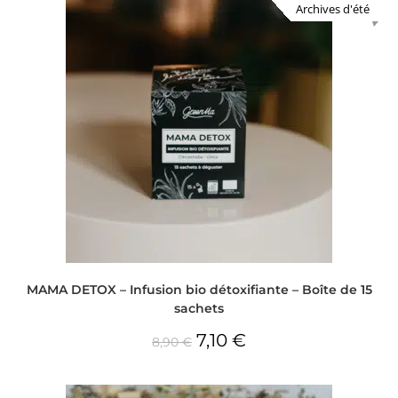
Archives d'été
MAMA DETOX – Infusion bio détoxifiante – Boîte de 15
sachets
7,10
€
8,90
€