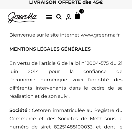
LIVRAISON OFFERTE dès 45€
0
LATTE GOURMANDS & MATCHA
DÉLICIEUSES INFUSIONS BIO, ICI
THÉS BIO EN FEUILLES
ARCHIVES D’ÉTÉ
LE CHARME DES MOTS 🖋
HOTEL / RETAIL : DEVENEZ REVENDEUR !
Bienvenue sur le site internet www.greenma.fr
MENTIONS LÉGALES GÉNÉRALES
En vertu de l’article 6 de la loi n°2004-575 du 21
juin 2014 pour la confiance de
l’économie numérique voici l’identité des
différents intervenants dans le cadre de sa
réalisation et de son suivi.
Société
: Cetoren immatriculée au Registre du
Commerce et des Sociétés de Metz sous le
numéro de siret 82251488100033, et dont le