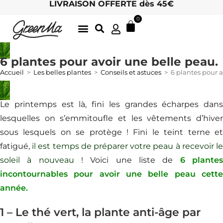
LIVRAISON OFFERTE dès 45€
0
LATTE GOURMANDS & MATCHA
DÉLICIEUSES INFUSIONS BIO, ICI
THÉS BIO EN FEUILLES
ARCHIVES D’ÉTÉ
LE CHARME DES MOTS 🖋
HOTEL / RETAIL : DEVENEZ REVENDEUR !
6 plantes pour avoir une belle peau.
Accueil
>
Les belles plantes
>
Conseils et astuces
>
6 plantes pour a
Le printemps est là, fini les grandes écharpes dans
lesquelles on s’emmitoufle et les vêtements d’hiver
sous lesquels on se protège ! Fini le teint terne et
fatigué,
il est temps de préparer votre peau à recevoir l
soleil à nouveau !
Voici une liste de
6 plante
incontournables pour avoir une belle peau cette
année.
1 – Le thé vert, la plante anti-âge par