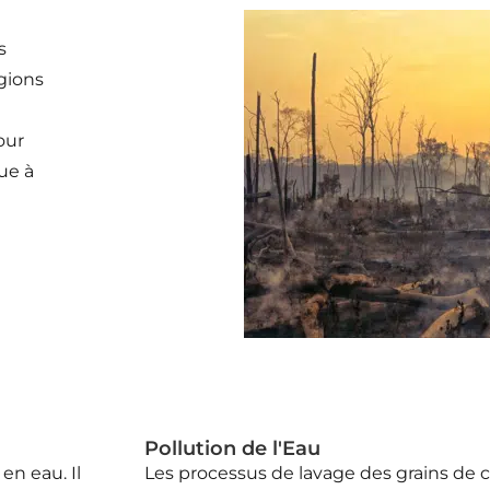
s
gions
our
ue à
a
Pollution de l'Eau
en eau. Il
Les processus de lavage des grains de