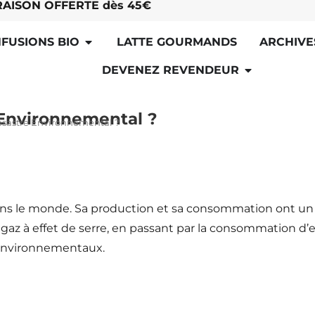
RAISON OFFERTE dès 45€
NFUSIONS BIO
LATTE GOURMANDS
ARCHIVE
DEVENEZ REVENDEUR
 Environnemental ?
Désastre Environnemental ?
ns le monde. Sa production et sa consommation ont un i
az à effet de serre, en passant par la consommation d’eau
s environnementaux.