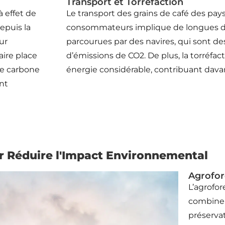
Transport et Torréfaction
 effet de
Le transport des grains de café des pay
epuis la
consommateurs implique de longues d
eur
parcourues par des navires, qui sont d
aire place
d’émissions de CO2. De plus, la torréfac
de carbone
énergie considérable, contribuant dava
nt
ur Réduire l'Impact Environnemental
Agrofor
L’agrofor
combine l
préservat