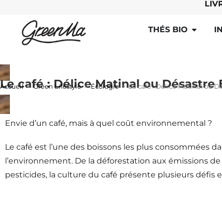
LIV
THÉS BIO
I
Le café : Délice Matinal ou Désastre
Accueil
>
Green Lifestyle
>
Écologie
>
Le café : Délice Matinal ou 
Envie d’un café, mais à quel coût environnemental ?
Le café est l’une des boissons les plus consommées da
l’environnement. De la déforestation aux émissions de g
pesticides, la culture du café présente plusieurs défi