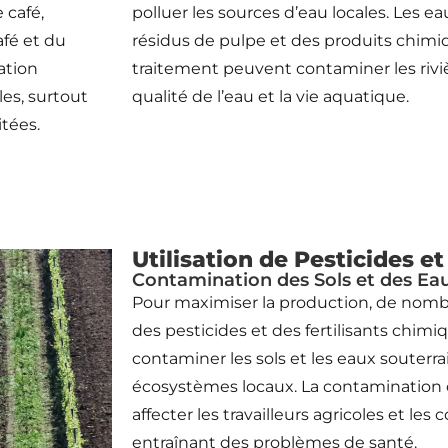
 café,
polluer les sources d’eau locales. Les 
afé et du
résidus de pulpe et des produits chimiq
ation
traitement peuvent contaminer les rivière
les, surtout
qualité de l’eau et la vie aquatique.
itées.
Utilisation de Pesticides et
Contamination des Sols et des Ea
Pour maximiser la production, de nombr
des pesticides et des fertilisants chim
contaminer les sols et les eaux souterra
écosystèmes locaux. La contaminatio
affecter les travailleurs agricoles et l
entraînant des problèmes de santé.