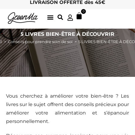
LIVRAISON OFFERTE dès 45€
0
LATTE GOURMANDS & MATCHA
DÉLICIEUSES INFUSIONS BIO, ICI
THÉS BIO EN FEUILLES
ARCHIVES D’ÉTÉ
LE CHARME DES MOTS 🖋
HOTEL / RETAIL : DEVENEZ REVENDEUR !
5 LIVRES BIEN-ÊTRE À DÉCOUVRIR
il
>
Conseils pour prendre soin de soi
>
5 LIVRES BIEN-ÊTRE À DÉC
Vous cherchez à améliorer votre bien-être ? Les
livres sur le sujet offrent des conseils précieux pour
améliorer votre alimentation et s’épanouir
personnellement.