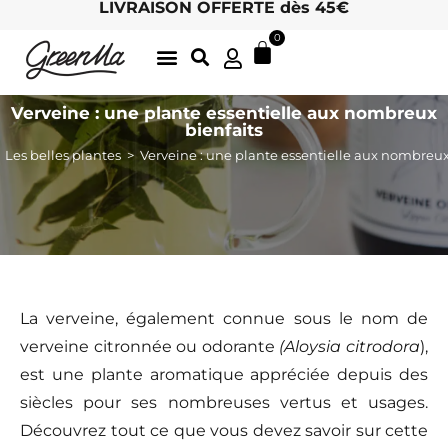
LIVRAISON OFFERTE dès 45€
0
LATTE GOURMANDS & MATCHA
DÉLICIEUSES INFUSIONS BIO, ICI
THÉS BIO EN FEUILLES
ARCHIVES D’ÉTÉ
LE CHARME DES MOTS 🖋
HOTEL / RETAIL : DEVENEZ REVENDEUR !
Verveine : une plante essentielle aux nombreux
bienfaits
Les belles plantes
>
Verveine : une plante essentielle aux nombreux
La verveine, également connue sous le nom de
verveine citronnée ou odorante
(Aloysia citrodora
),
est une plante aromatique appréciée depuis des
siècles pour ses nombreuses vertus et usages.
Découvrez tout ce que vous devez savoir sur cette