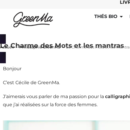
LIV
THÉS BIO
Le Charme des Mots et les mantras
Accueil
>
Philosophie GreenMa
>
Le Charme des Mots et les mantra
Bonjour
C’est Cécile de GreenMa.
J’aimerais vous parler de ma passion pour la
calligraph
que j’ai réalisées sur la force des femmes.