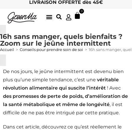
LIVRAISON OFFERTE dès 45€
0
LATTE GOURMANDS & MATCHA
DÉLICIEUSES INFUSIONS BIO, ICI
THÉS BIO EN FEUILLES
ARCHIVES D’ÉTÉ
LE CHARME DES MOTS 🖋
HOTEL / RETAIL : DEVENEZ REVENDEUR !
16h sans manger, quels bienfaits ?
Zoom sur le jeûne intermittent
Accueil
>
Conseils pour prendre soin de soi
>
16h sans manger, quels
De nos jours, le jeûne intermittent est devenu bien
plus qu’une simple tendance, c’est une
véritable
révolution alimentaire qui suscite l’intérêt
! Avec
des promesses de perte de poids, d’amélioration de
la santé métabolique et même de longévité
, il est
difficile de ne pas être intrigué par cette pratique.
Dans cet article, découvrez ce qu’est réellement le