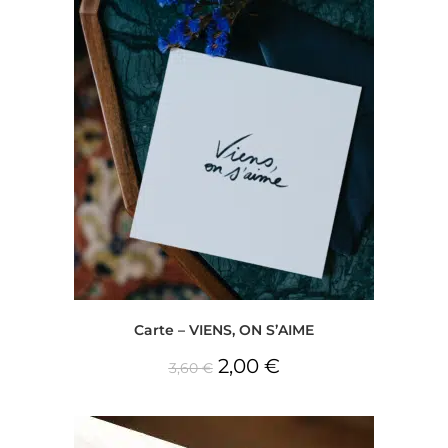
Carte – VIENS, ON S’AIME
2,00
€
3,60
€