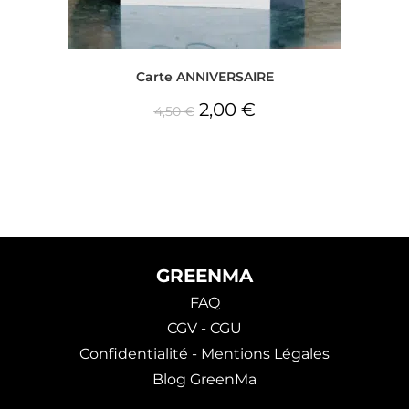
Carte ANNIVERSAIRE
2,00
€
4,50
€
GREENMA
FAQ
CGV - CGU
Confidentialité - Mentions Légales
Blog GreenMa