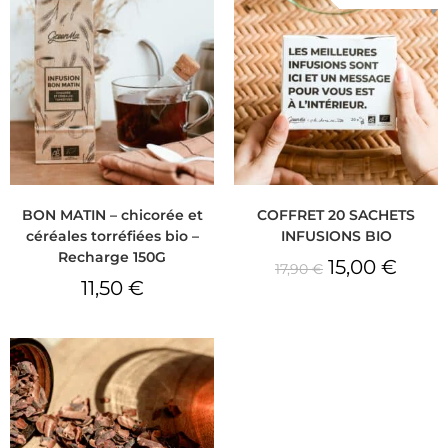
BON MATIN – chicorée et
COFFRET 20 SACHETS
céréales torréfiées bio –
INFUSIONS BIO
Recharge 150G
15,00
€
17,90
€
11,50
€