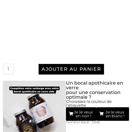
AJOUTER AU PANIER
Un bocal apothicaire en
verre
pour une conservation
optimale ?
Choisissez la couleur de
l'étiquette
Je le veux
Je le veux
en noir !
en blanc !
Tarif d'un bocal : 7,50€