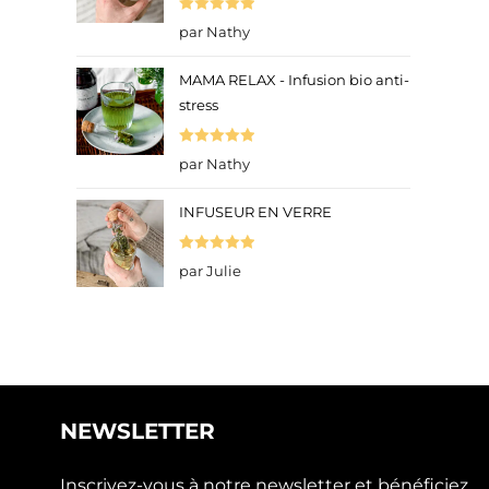
Note
5
sur
par Nathy
5
MAMA RELAX - Infusion bio anti-
stress
Note
5
sur
par Nathy
5
INFUSEUR EN VERRE
Note
5
sur
par Julie
5
NEWSLETTER
Inscrivez-vous à notre newsletter et bénéficiez