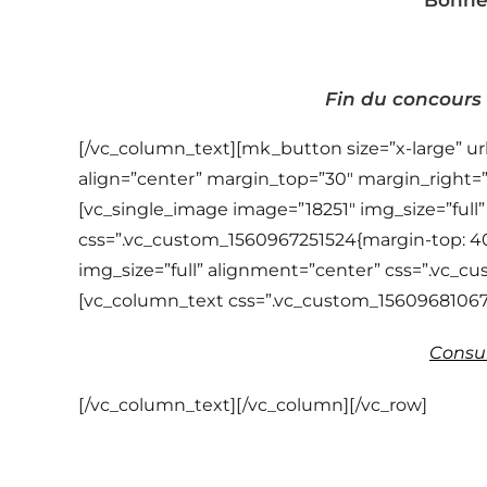
Bonne 
Fin du concours :
[/vc_column_text][mk_button size=”x-large” url
align=”center” margin_top=”30″ margin_right=
[vc_single_image image=”18251″ img_size=”full
css=”.vc_custom_1560967251524{margin-top: 40
img_size=”full” alignment=”center” css=”.vc_c
[vc_column_text css=”.vc_custom_15609681067
Consul
[/vc_column_text][/vc_column][/vc_row]