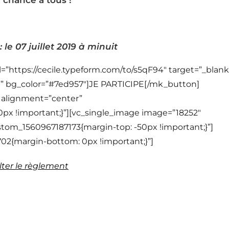
chance à tous !
 le 07 juillet 2019 à minuit
=”https://cecile.typeform.com/to/s5qF94″ target=”_blank
”” bg_color=”#7ed957″]JE PARTICIPE[/mk_button]
” alignment=”center”
px !important;}”][vc_single_image image=”18252″
ustom_1560967187173{margin-top: -50px !important;}”]
02{margin-bottom: 0px !important;}”]
ter le règlement