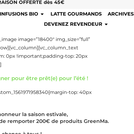
RAISON OFFERTE dès 45€
INFUSIONS BIO
LATTE GOURMANDS
ARCHIVES
DEVENEZ REVENDEUR
e_image image=”18400″ img_size=”full”
_row][vc_column][vc_column_text
: 0px !important;padding-top: 20px
]
er pour être prêt(e) pour l’été !
ustom_1561971958340{margin-top: 40px
honneur la saison estivale,
é de remporter 200€ de produits GreenMa.