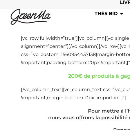
LIV
THÉS BIO
[vc_row fullwidth=”true”][vc_column][vc_singl
alignment=”center”][/vc_column][/vc_row][vc
css=”.vc_custom_1560954437138{margin-bottom
!important;padding-bottom: 20px !important;}”
200€ de produits à gagn
[/vc_column_text][vc_column_text css=”.vc_c
!important;margin-bottom: 0px !important;}”]
Pour mettre à l’
nous vous offrons la possibilit