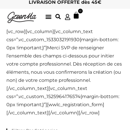
LIVRAISON OFFERTE dès 45€
0
LATTE GOURMANDS & MATCHA
DÉLICIEUSES INFUSIONS BIO, ICI
THÉS BIO EN FEUILLES
ARCHIVES D’ÉTÉ
LE CHARME DES MOTS 🖋
HOTEL / RETAIL : DEVENEZ REVENDEUR !
[vc_row][vc_column][vc_column_text
css=”.vc_custom_1533032191930{margin-bottom:
0px !important;}”]Merci SVP de renseigner
l’ensemble des champs ci-dessous pour initier
votre compte professionnel. Dès réception de ces
éléments, nous vous confirmerons la création (ou
non) de votre compte professionnel.
[/vc_column_text][vc_column_text
css=”.vc_custom_1525964176574{margin-bottom:
0px !important;}”][wwlc_registration_form]
[/vc_column_text][/vc_column][/vc_row]