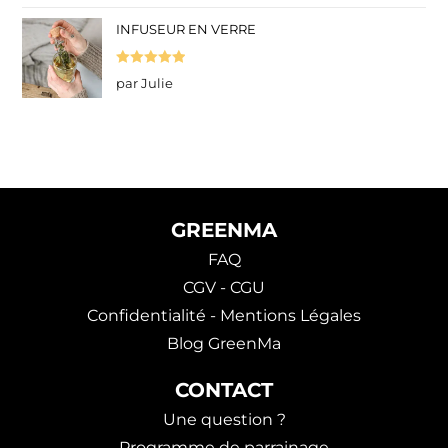
INFUSEUR EN VERRE
Note
5
sur
par Julie
5
GREENMA
FAQ
CGV - CGU
Confidentialité - Mentions Légales
Blog GreenMa
CONTACT
Une question ?
Programme de parrainage