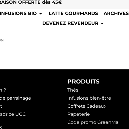
RAISON OFFERTE dès 45€
INFUSIONS BIO
LATTE GOURMANDS
ARCHIVES
DEVENEZ REVENDEUR
ON.
PRODUITS
n ?
Thés
e parrainage
Infusions bien-être
t
Coffrets Cadeaux
adrice UGC
Papeterie
Code promo GreenMa
S